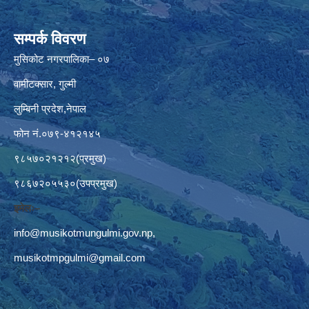
सम्पर्क विवरण
मुसिकोट नगरपालिका– ०७
वामीटक्सार, गुल्मी
लुम्बिनी प्रदेश,नेपाल
फोन नं.०७९-४१२१४५
९८५७०२१२१२(प्रमुख)
९८६७२०५५३०(उपप्रमुख)
इमेलः–
info@musikotmungulmi.gov.np
,
musikotmpgulmi@gmail.com