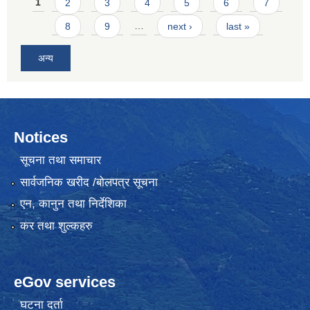
Pages
1
2
3
4
5
6
7
8
9
…
next ›
last »
अन्य
Notices
सूचना तथा समाचार
सार्वजनिक खरीद /बोलपत्र सूचना
एन, कानुन तथा निर्देशिका
कर तथा शुल्कहरु
eGov services
घटना दर्ता