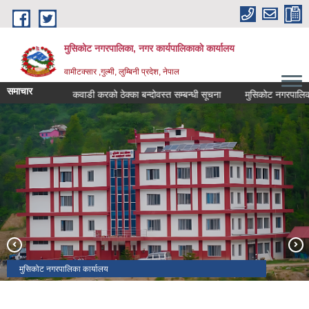
Skip to main content
मुसिकोट नगरपालिका, नगर कार्यपालिकाकाे कार्यालय
वामीटक्सार ,गुल्मी, लुम्बिनी प्रदेश, नेपाल
समाचार
चना।
कवाडी करको ठेक्का बन्दोवस्त सम्बन्धी सूचना
मुसिकोट नगरपालिका भित्रको 
सालिमे दह
मालिका मन्दिर
मुसिकोट नगरपालिका कार्यालय
खडग निशानदेवी कोट
मुसिकोट दरबार