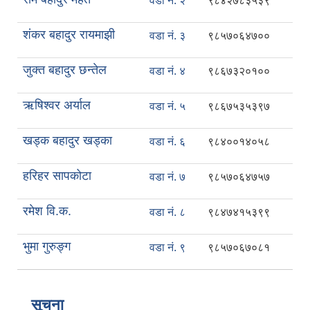
वडा नं. २
९८४२७८३५३९
शंकर बहादुर रायमाझी
वडा नं. ३
९८५७०६४७००
जुक्त बहादुर छन्तेल
वडा नं. ४
९८६७३२०१००
ऋषिश्वर अर्याल
वडा नं. ५
९८६७५३५३९७
खड्क बहादुर खड्का
वडा नं. ६
९८४००१४०५८
हरिहर सापकोटा
वडा नं. ७
९८५७०६४७५७
रमेश वि.क.
वडा नं. ८
९८४७४१५३९९
भुमा गुरुङ्ग
वडा नं. ९
९८५७०६७०८१
सूचना