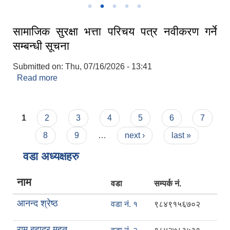
सामाजिक सुरक्षा भत्ता परिचय पत्र नवीकरण गर्ने
सम्बन्धी सूचना
Submitted on:
Thu, 07/16/2026 - 13:41
Read more
about सामाजिक सुरक्षा भत्ता परिचय पत्र नवीकरण गर्ने
सम्बन्धी सूचना
Pages
1
2
3
4
5
6
7
8
9
…
next ›
last »
वडा अध्यक्षहरु
नाम
वडा
सम्पर्क नं.
आनन्द श्रेष्ठ
वडा नं. १
९८४९१५६७०२
राम बहादुर महत