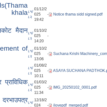
s(Thama
01/12/2
a khala
८१/
025 -
Notice thama sidd signed.pdf
८२
19:42
िकोट मैदान
01/10/2
८१/
025 -
८२
14:20
urement of
01/10/2
८१/
025 -
Suchana Krishi Machinery_comp
८२
13:06
01/08/2
८१/
025 -
ASAYA SUCHANA PADTHOK.p
८२
10:11
 प्राविधिक
01/03/2
८१/
025 -
IMG_20250102_0001.pdf
८२
11:34
ी दरभाउपत्र
12/18/2
८१/
024 -
ilovepdf_merged.pdf