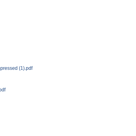
ressed (1).pdf
df