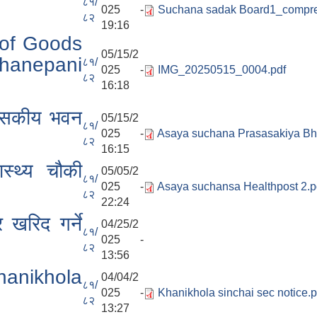
८१/
025 -
Suchana sadak Board1_compre
८२
19:16
y of Goods
05/15/2
hanepani
८१/
025 -
IMG_20250515_0004.pdf
८२
16:18
शासकीय भवन
05/15/2
८१/
025 -
Asaya suchana Prasasakiya Bh
८२
16:15
स्थ्य चौकी
05/05/2
८१/
025 -
Asaya suchansa Healthpost 2.p
८२
22:24
 खरिद गर्ने
04/25/2
८१/
025 -
८२
13:56
anikhola
04/04/2
८१/
025 -
Khanikhola sinchai sec notice.p
८२
13:27