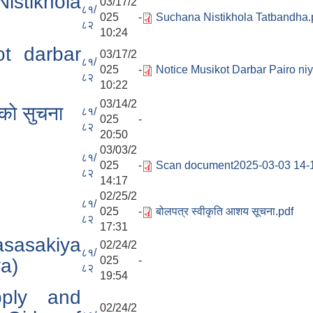
stikhola
03/17/2
८१/
025 -
Suchana Nistikhola Tatbandha.
८२
10:24
ot darbar
03/17/2
८१/
025 -
Notice Musikot Darbar Pairo niy
८२
10:22
03/14/2
काे सुचना
८१/
025 -
८२
20:50
03/03/2
८१/
025 -
Scan document2025-03-03 14-1
८२
14:17
02/25/2
८१/
025 -
बोलपत्र स्वीकृति आशय सूचना.pdf
८२
17:31
asasakiya
02/24/2
८१/
025 -
a)
८२
19:54
pply and
02/24/2