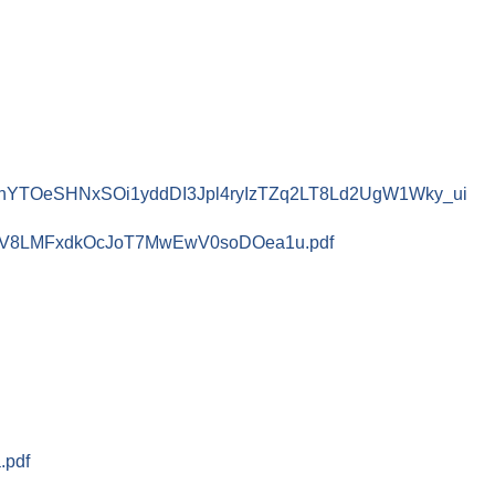
YTOeSHNxSOi1yddDI3Jpl4ryIzTZq2LT8Ld2UgW1Wky_ui
V8LMFxdkOcJoT7MwEwV0soDOea1u.pdf
.pdf