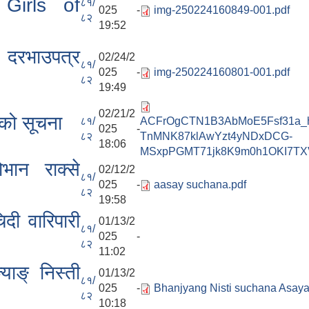
Girls of
८१/
025 -
img-250224160849-001.pdf
८२
19:52
ी दरभाउपत्र
02/24/2
८१/
025 -
img-250224160801-001.pdf
८२
19:49
02/21/2
नको सूचना
८१/
ACFrOgCTN1B3AbMoE5Fsf31a_h
025 -
८२
TnMNK87klAwYzt4yNDxDCG-
18:06
MSxpPGMT71jk8K9m0h1OKI7TX
भान राक्से
02/12/2
८१/
025 -
aasay suchana.pdf
८२
19:58
दी वारिपारी
01/13/2
८१/
025 -
८२
11:02
याङ् निस्ती
01/13/2
८१/
025 -
Bhanjyang Nisti suchana Asaya
८२
10:18