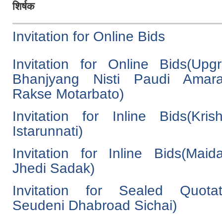
शिर्षक
Invitation for Online Bids
Invitation for Online Bids(Upg
Bhanjyang Nisti Paudi Amar
Rakse Motarbato)
Invitation for Inline Bids(Kri
Istarunnati)
Invitation for Inline Bids(Maid
Jhedi Sadak)
Invitation for Sealed Quotati
Seudeni Dhabroad Sichai)