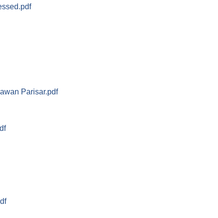
ssed.pdf
awan Parisar.pdf
df
df