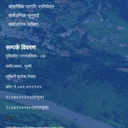
चौमासिक प्रगति प्रतिवेदन
सार्वजनिक सुनुवाई
सार्वजनिक परीक्षण
सम्पर्क विवरण
मुसिकोट नगरपालिका– ०७
वामीटक्सार, गुल्मी
लुम्बिनी प्रदेश,नेपाल
फोन नं.०७९-४१२१४५
९८५७०२१२१२(प्रमुख)
९८६७२०५५३०(उपप्रमुख)
इमेलः–
info@musikotmungulmi.gov.np
,