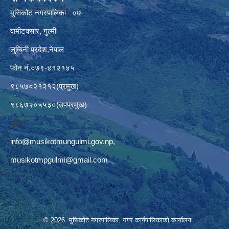
मुसिकोट नगरपालिका– ०७
वामीटक्सार, गुल्मी
लुम्बिनी प्रदेश,नेपाल
फोन नं.०७९-४१२१४५
९८५७०२१२१२(प्रमुख)
९८६७२०५५३०(उपप्रमुख)
इमेलः–
info@musikotmungulmi.gov.np
,
musikotmpgulmi@gmail.com
© 2026 मुसिकोट नगरपालिका, नगर कार्यपालिकाकाे कार्यालय