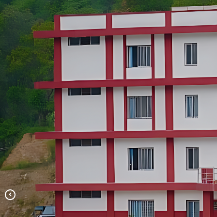
सालिमे दह