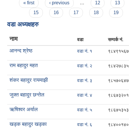
Pages
« first
‹ previous
…
12
13
15
16
17
18
19
वडा अध्यक्षहरु
नाम
वडा
सम्पर्क नं.
आनन्द श्रेष्ठ
वडा नं. १
९८४९१५६७
राम बहादुर महत
वडा नं. २
९८४२७८३५
शंकर बहादुर रायमाझी
वडा नं. ३
९८५७०६४७
जुक्त बहादुर छन्तेल
वडा नं. ४
९८६७३२०१
ऋषिश्वर अर्याल
वडा नं. ५
९८६७५३५३
खड्क बहादुर खड्का
वडा नं. ६
९८४००१४०