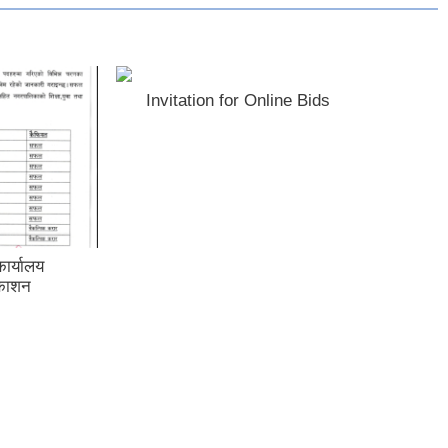
मुसिकोट नगरपालिका गुल्मीका प्रमुख
प्रशासकीय अधिकृत आदरणीय श्री
चेतनाथ गिरी सरसँगकाे फेरी भेटौंला
कार्यक्रम, करिव १६ महिनाको मुसिकोट
बसाई पछि सरुवा भै तानसेन नगरपालिका
पाल्पा जान लाग्नु भएका आदरणीय सरको
आगामी बसाई सफल सुखद रहोस हार्दिक
शुभकामना ।