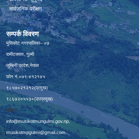
सार्वजनिक परीक्षण
सम्पर्क विवरण
मुसिकोट नगरपालिका– ०७
वामीटक्सार, गुल्मी
लुम्बिनी प्रदेश,नेपाल
फोन नं.०७९-४१२१४५
९८५७०२१२१२(प्रमुख)
९८६७२०५५३०(उपप्रमुख)
इमेलः–
info@musikotmungulmi.gov.np
,
musikotmpgulmi@gmail.com