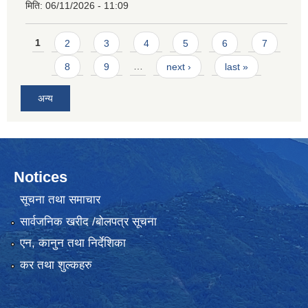
मिति:
06/11/2026 - 11:09
Pages
1
2
3
4
5
6
7
8
9
…
next ›
last »
अन्य
Notices
सूचना तथा समाचार
सार्वजनिक खरीद /बोलपत्र सूचना
एन, कानुन तथा निर्देशिका
कर तथा शुल्कहरु