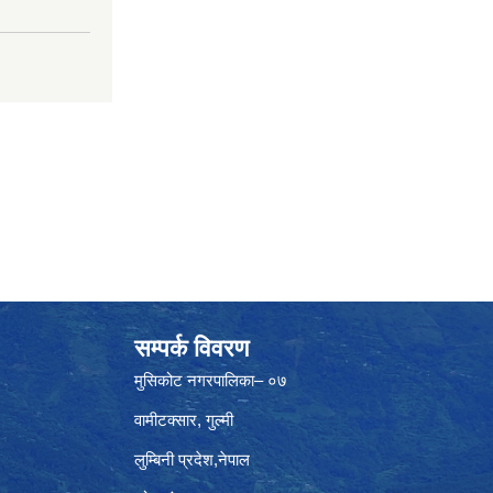
सम्पर्क विवरण
मुसिकोट नगरपालिका– ०७
वामीटक्सार, गुल्मी
लुम्बिनी प्रदेश,नेपाल