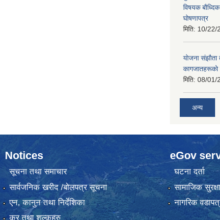
विषयक बाैध्दि
घाेषणापत्र
मिति:
10/22/
याेजना संझाैता
कागजातहरूकाे
मिति:
08/01/
अन्य
Notices
eGov serv
सूचना तथा समाचार
घटना दर्ता
सार्वजनिक खरीद /बोलपत्र सूचना
सामाजिक सुरक्ष
एन, कानुन तथा निर्देशिका
नागरिक वडापत्
कर तथा शुल्कहरु