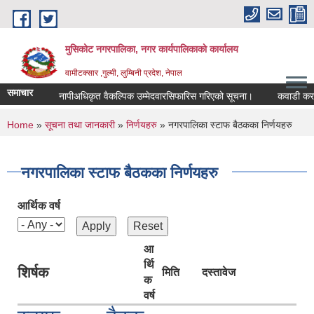
Skip to main content
मुसिकोट नगरपालिका, नगर कार्यपालिकाकाे कार्यालय
वामीटक्सार ,गुल्मी, लुम्बिनी प्रदेश, नेपाल
समाचार
नापीअधिकृत वैकल्पिक उम्मेदवारसिफारिस गरिएको सूचना।
कवाडी करको ठेक्
You are here
Home
»
सूचना तथा जानकारी
»
निर्णयहरु
» नगरपालिका स्टाफ बैठकका निर्णयहरु
नगरपालिका स्टाफ बैठकका निर्णयहरु
आर्थिक वर्ष
आ
र्थि
शिर्षक
मिति
दस्तावेज
क
वर्ष