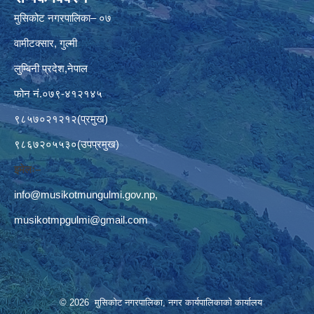
मुसिकोट नगरपालिका– ०७
वामीटक्सार, गुल्मी
लुम्बिनी प्रदेश,नेपाल
फोन नं.०७९-४१२१४५
९८५७०२१२१२(प्रमुख)
९८६७२०५५३०(उपप्रमुख)
इमेलः–
info@musikotmungulmi.gov.np
,
musikotmpgulmi@gmail.com
© 2026 मुसिकोट नगरपालिका, नगर कार्यपालिकाकाे कार्यालय