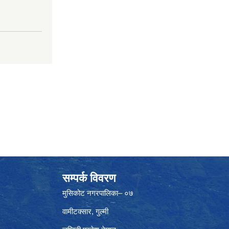
सम्पर्क विवरण
मुसिकोट नगरपालिका– ०७
वामीटक्सार, गुल्मी