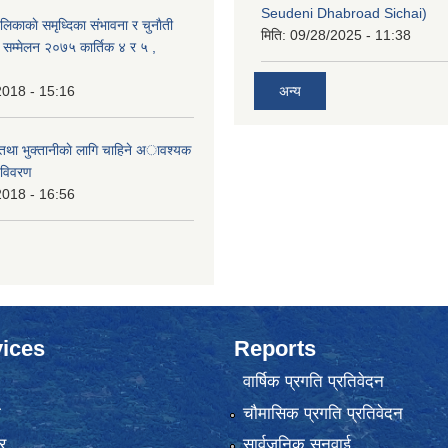
Seudeni Dhabroad Sichai)
लिकाकाे समृध्दिका संभावना र चुनाैती
मिति:
09/28/2025 - 11:38
क सम्मेलन २०७५ कार्तिक ४ र ५ ,
2018 - 15:16
अन्य
 तथा भुक्तानीकाे लागि चाहिने अावश्यक
 विवरण
2018 - 16:56
ices
Reports
वार्षिक प्रगति प्रतिवेदन
ा
चौमासिक प्रगति प्रतिवेदन
र
सार्वजनिक सुनुवाई