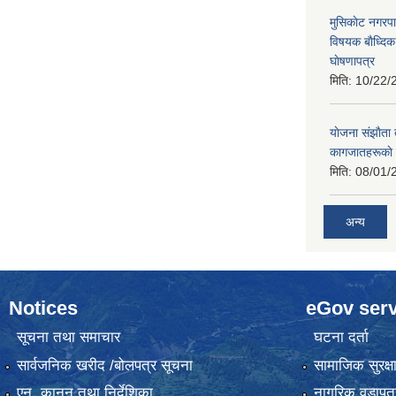
मुसिकाेट नगरपा
विषयक बाैध्दि
घाेषणापत्र
मिति:
10/22/
याेजना संझाैता
कागजातहरूकाे
मिति:
08/01/
अन्य
Notices
eGov serv
सूचना तथा समाचार
घटना दर्ता
सार्वजनिक खरीद /बोलपत्र सूचना
सामाजिक सुरक्ष
एन, कानुन तथा निर्देशिका
नागरिक वडापत्