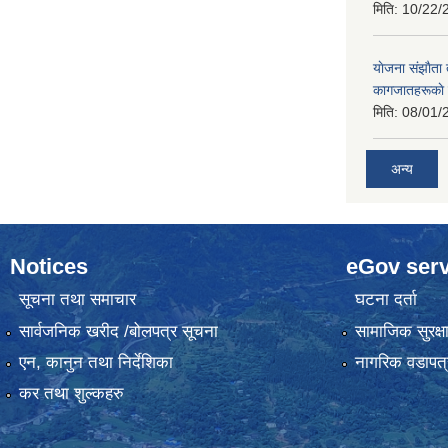
मिति:
10/22/
याेजना संझाैता
कागजातहरूकाे
मिति:
08/01/
अन्य
Notices
eGov serv
सूचना तथा समाचार
घटना दर्ता
सार्वजनिक खरीद /बोलपत्र सूचना
सामाजिक सुरक्ष
एन, कानुन तथा निर्देशिका
नागरिक वडापत्
कर तथा शुल्कहरु