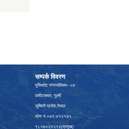
सम्पर्क विवरण
मुसिकोट नगरपालिका– ०७
वामीटक्सार, गुल्मी
लुम्बिनी प्रदेश,नेपाल
फोन नं.०७९-४१२१४५
९८५७०२१२१२(प्रमुख)