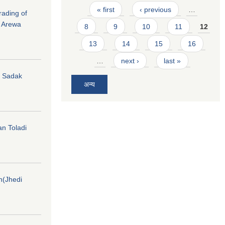
Pages
« first
‹ previous
…
rading of
i Arewa
8
9
10
11
12
13
14
15
16
…
next ›
last »
hi Sadak
अन्य
an Toladi
on(Jhedi