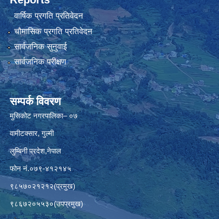
वार्षिक प्रगति प्रतिवेदन
चौमासिक प्रगति प्रतिवेदन
सार्वजनिक सुनुवाई
सार्वजनिक परीक्षण
सम्पर्क विवरण
मुसिकोट नगरपालिका– ०७
वामीटक्सार, गुल्मी
लुम्बिनी प्रदेश,नेपाल
फोन नं.०७९-४१२१४५
९८५७०२१२१२(प्रमुख)
९८६७२०५५३०(उपप्रमुख)