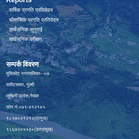
वार्षिक प्रगति प्रतिवेदन
चौमासिक प्रगति प्रतिवेदन
सार्वजनिक सुनुवाई
सार्वजनिक परीक्षण
सम्पर्क विवरण
मुसिकोट नगरपालिका– ०७
वामीटक्सार, गुल्मी
लुम्बिनी प्रदेश,नेपाल
फोन नं.०७९-४१२१४५
९८५७०२१२१२(प्रमुख)
९८६७२०५५३०(उपप्रमुख)