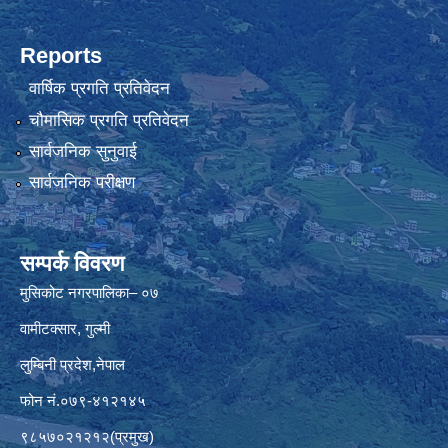
Reports
वार्षिक प्रगति प्रतिवेदन
चौमासिक प्रगति प्रतिवेदन
सार्वजनिक सुनुवाई
सार्वजनिक परीक्षण
सम्पर्क विवरण
मुसिकोट नगरपालिका– ०७
वामीटक्सार, गुल्मी
लुम्बिनी प्रदेश,नेपाल
फोन नं.०७९-४१२१४५
९८५७०२१२१२(प्रमुख)