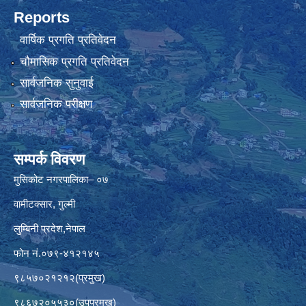
Reports
वार्षिक प्रगति प्रतिवेदन
चौमासिक प्रगति प्रतिवेदन
सार्वजनिक सुनुवाई
सार्वजनिक परीक्षण
सम्पर्क विवरण
मुसिकोट नगरपालिका– ०७
वामीटक्सार, गुल्मी
लुम्बिनी प्रदेश,नेपाल
फोन नं.०७९-४१२१४५
९८५७०२१२१२(प्रमुख)
९८६७२०५५३०(उपप्रमुख)