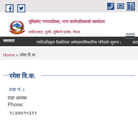
Skip to main content
मुसिकोट नगरपालिका, नगर कार्यपालिकाकाे कार्यालय
वामीटक्सार ,गुल्मी, लुम्बिनी प्रदेश, नेपाल
समाचार
नापीअधिकृत वैकल्पिक उम्मेदवारसिफारिस गरिएको सूचना।
कवाडी कर
You are here
Home
» रमेश वि.क.
रमेश वि.क.
वडा नं. ८
वडा अध्यक्ष
Phone:
९८४७४१५३९९