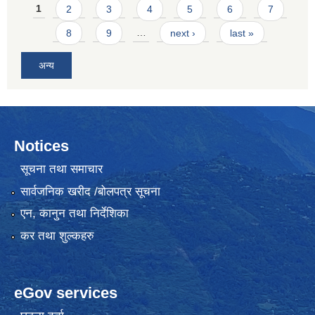
Pages
1
2
3
4
5
6
7
8
9
…
next ›
last »
अन्य
Notices
सूचना तथा समाचार
सार्वजनिक खरीद /बोलपत्र सूचना
एन, कानुन तथा निर्देशिका
कर तथा शुल्कहरु
eGov services