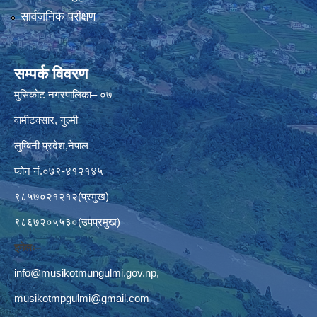
सार्वजनिक परीक्षण
सम्पर्क विवरण
मुसिकोट नगरपालिका– ०७
वामीटक्सार, गुल्मी
लुम्बिनी प्रदेश,नेपाल
फोन नं.०७९-४१२१४५
९८५७०२१२१२(प्रमुख)
९८६७२०५५३०(उपप्रमुख)
इमेलः–
info@musikotmungulmi.gov.np
,
musikotmpgulmi@gmail.com