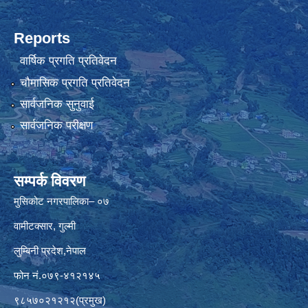
Reports
वार्षिक प्रगति प्रतिवेदन
चौमासिक प्रगति प्रतिवेदन
सार्वजनिक सुनुवाई
सार्वजनिक परीक्षण
सम्पर्क विवरण
मुसिकोट नगरपालिका– ०७
वामीटक्सार, गुल्मी
लुम्बिनी प्रदेश,नेपाल
फोन नं.०७९-४१२१४५
९८५७०२१२१२(प्रमुख)