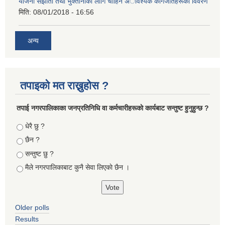
याेजना संझाैता तथा भुक्तानीकाे लागि चाहिने अावश्यक कागजातहरूकाे विवरण
मिति:
08/01/2018 - 16:56
अन्य
तपाइको मत राख्नुहोस ?
तपा‌ई नगरपालिकाका जनप्रतिनिधि वा कर्मचारीहरूकाे कार्यबाट सन्तुष्ट हुनुहुन्छ ?
Choices
धेरै छु ?
छैन ?
सन्तुष्ट छु ?
मैले नगरपालिकाबाट कुनै सेवा लिएकाे छैन ।
Older polls
Results