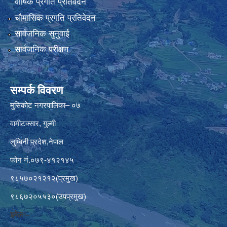
वार्षिक प्रगति प्रतिवेदन
चौमासिक प्रगति प्रतिवेदन
सार्वजनिक सुनुवाई
सार्वजनिक परीक्षण
सम्पर्क विवरण
मुसिकोट नगरपालिका– ०७
वामीटक्सार, गुल्मी
लुम्बिनी प्रदेश,नेपाल
फोन नं.०७९-४१२१४५
९८५७०२१२१२(प्रमुख)
९८६७२०५५३०(उपप्रमुख)
इमेलः–