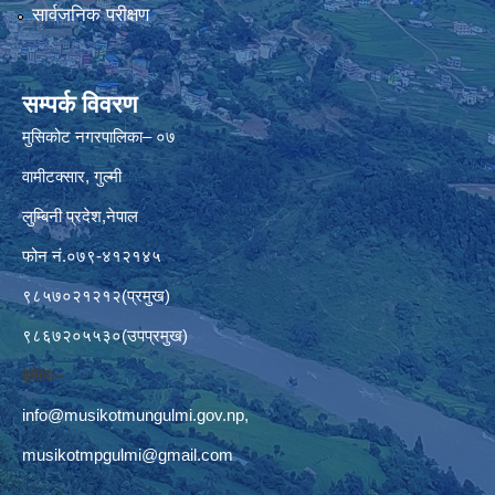
सार्वजनिक परीक्षण
सम्पर्क विवरण
मुसिकोट नगरपालिका– ०७
वामीटक्सार, गुल्मी
लुम्बिनी प्रदेश,नेपाल
फोन नं.०७९-४१२१४५
९८५७०२१२१२(प्रमुख)
९८६७२०५५३०(उपप्रमुख)
इमेलः–
info@musikotmungulmi.gov.np
,
musikotmpgulmi@gmail.com