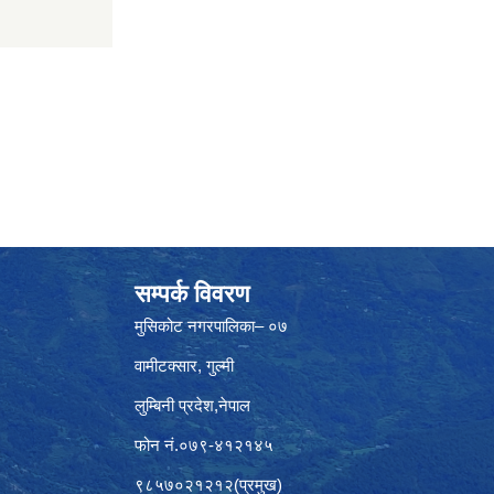
सम्पर्क विवरण
मुसिकोट नगरपालिका– ०७
वामीटक्सार, गुल्मी
लुम्बिनी प्रदेश,नेपाल
फोन नं.०७९-४१२१४५
९८५७०२१२१२(प्रमुख)