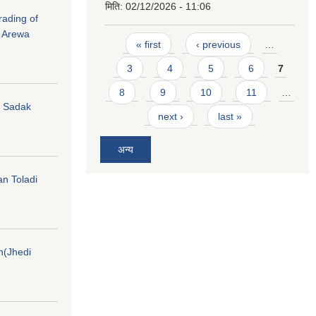
मिति:
02/12/2026 - 11:06
rading of
i Arewa
Pages
« first
‹ previous
…
3
4
5
6
7
8
9
10
11
…
hi Sadak
next ›
last »
अन्य
an Toladi
on(Jhedi