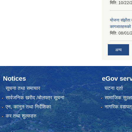
मिति:
10/22/
याेजना संझाैता
कागजातहरूकाे
मिति:
08/01/
अन्य
Notices
eGov serv
सूचना तथा समाचार
घटना दर्ता
सार्वजनिक खरीद /बोलपत्र सूचना
सामाजिक सुरक्ष
एन, कानुन तथा निर्देशिका
नागरिक वडापत्
कर तथा शुल्कहरु