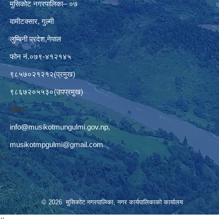
मुसिकोट नगरपालिका– ०७
वामीटक्सार, गुल्मी
लुम्बिनी प्रदेश,नेपाल
फोन नं.०७९-४१२१४५
९८५७०२१२१२(प्रमुख)
९८६७२०५५३०(उपप्रमुख)
इमेलः–
info@musikotmungulmi.gov.np
,
musikotmpgulmi@gmail.com
© 2026 मुसिकोट नगरपालिका, नगर कार्यपालिकाकाे कार्यालय