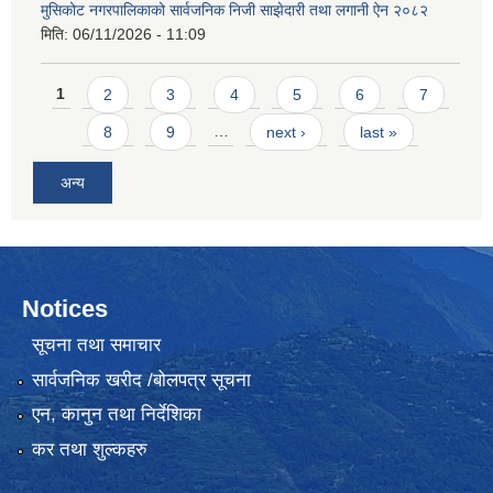
मुसिकोट नगरपालिकाको सार्वजनिक निजी साझेदारी तथा लगानी ऐन २०८२
मिति:
06/11/2026 - 11:09
Pages
1
2
3
4
5
6
7
8
9
…
next ›
last »
अन्य
Notices
सूचना तथा समाचार
सार्वजनिक खरीद /बोलपत्र सूचना
एन, कानुन तथा निर्देशिका
कर तथा शुल्कहरु