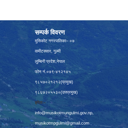
सम्पर्क विवरण
मुसिकोट नगरपालिका– ०७
वामीटक्सार, गुल्मी
लुम्बिनी प्रदेश,नेपाल
फोन नं.०७९-४१२१४५
९८५७०२१२१२(प्रमुख)
९८६७२०५५३०(उपप्रमुख)
इमेलः–
info@musikotmungulmi.gov.np
,
musikotmpgulmi@gmail.com