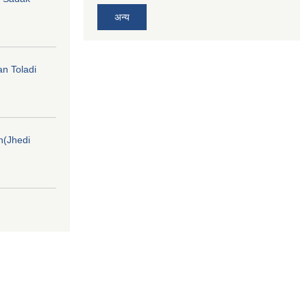
अन्य
an Toladi
on(Jhedi