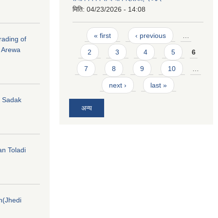
मिति:
04/23/2026 - 14:08
Pages
« first
‹ previous
…
rading of
i Arewa
2
3
4
5
6
7
8
9
10
…
next ›
last »
hi Sadak
अन्य
an Toladi
on(Jhedi