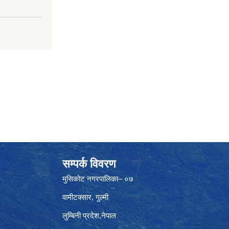
सम्पर्क विवरण
मुसिकोट नगरपालिका– ०७
वामीटक्सार, गुल्मी
लुम्बिनी प्रदेश,नेपाल