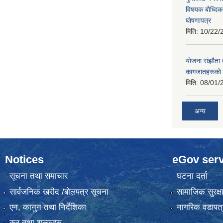
विषयक बाैध्दि
घाेषणापत्र
मिति:
10/22/
याेजना संझाैता
कागजातहरूकाे
मिति:
08/01/
अन्य
Notices
eGov serv
सूचना तथा समाचार
घटना दर्ता
सार्वजनिक खरीद /बोलपत्र सूचना
सामाजिक सुरक्ष
एन, कानुन तथा निर्देशिका
नागरिक वडापत्
कर तथा शुल्कहरु