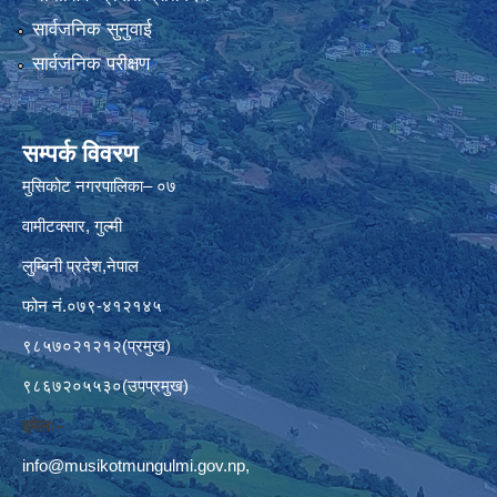
सार्वजनिक सुनुवाई
सार्वजनिक परीक्षण
सम्पर्क विवरण
मुसिकोट नगरपालिका– ०७
वामीटक्सार, गुल्मी
लुम्बिनी प्रदेश,नेपाल
फोन नं.०७९-४१२१४५
९८५७०२१२१२(प्रमुख)
९८६७२०५५३०(उपप्रमुख)
इमेलः–
info@musikotmungulmi.gov.np
,