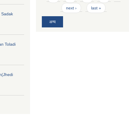
next ›
last »
hi Sadak
अन्य
an Toladi
on(Jhedi