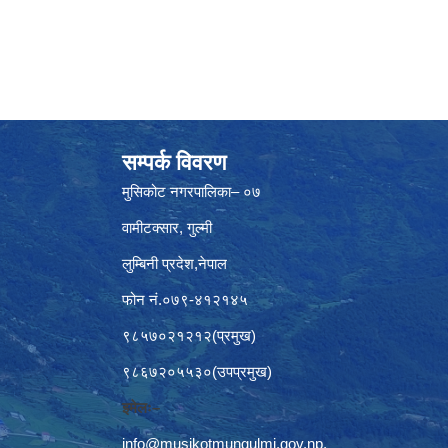
सम्पर्क विवरण
मुसिकोट नगरपालिका– ०७
वामीटक्सार, गुल्मी
लुम्बिनी प्रदेश,नेपाल
फोन नं.०७९-४१२१४५
९८५७०२१२१२(प्रमुख)
९८६७२०५५३०(उपप्रमुख)
इमेलः–
info@musikotmungulmi.gov.np
,