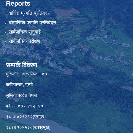
Reports
वार्षिक प्रगति प्रतिवेदन
चौमासिक प्रगति प्रतिवेदन
सार्वजनिक सुनुवाई
सार्वजनिक परीक्षण
सम्पर्क विवरण
मुसिकोट नगरपालिका– ०७
वामीटक्सार, गुल्मी
लुम्बिनी प्रदेश,नेपाल
फोन नं.०७९-४१२१४५
९८५७०२१२१२(प्रमुख)
९८६७२०५५३०(उपप्रमुख)