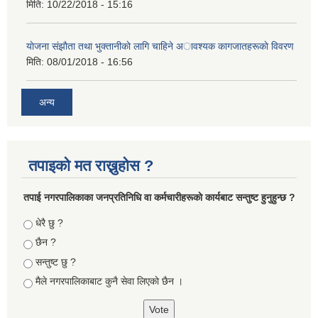
मिति:
10/22/2018 - 15:16
याेजना संझाैता तथा भुक्तानीकाे लागि चाहिने अावश्यक कागजातहरूकाे विवरण
मिति:
08/01/2018 - 16:56
अन्य
तपाइको मत राख्नुहोस ?
तपा‌ई नगरपालिकाका जनप्रतिनिधि वा कर्मचारीहरूकाे कार्यबाट सन्तुष्ट हुनुहुन्छ ?
Choices
धेरै छु ?
छैन ?
सन्तुष्ट छु ?
मैले नगरपालिकाबाट कुनै सेवा लिएकाे छैन ।