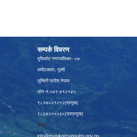
सम्पर्क विवरण
मुसिकोट नगरपालिका– ०७
वामीटक्सार, गुल्मी
लुम्बिनी प्रदेश,नेपाल
फोन नं.०७९-४१२१४५
९८५७०२१२१२(प्रमुख)
९८६७२०५५३०(उपप्रमुख)
इमेलः–
info@musikotmungulmi.gov.np
,