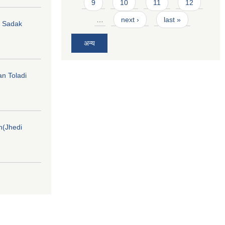
9
10
11
12
…
next ›
last »
hi Sadak
अन्य
an Toladi
on(Jhedi