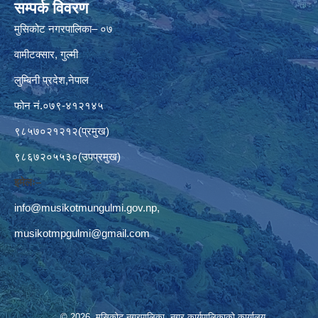
सम्पर्क विवरण
मुसिकोट नगरपालिका– ०७
वामीटक्सार, गुल्मी
लुम्बिनी प्रदेश,नेपाल
फोन नं.०७९-४१२१४५
९८५७०२१२१२(प्रमुख)
९८६७२०५५३०(उपप्रमुख)
इमेलः–
info@musikotmungulmi.gov.np
,
musikotmpgulmi@gmail.com
© 2026 मुसिकोट नगरपालिका, नगर कार्यपालिकाकाे कार्यालय