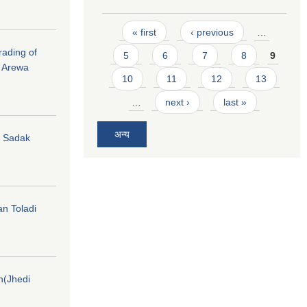
Pages
« first
‹ previous
…
rading of
5
6
7
8
9
i Arewa
10
11
12
13
…
next ›
last »
अन्य
hi Sadak
an Toladi
on(Jhedi