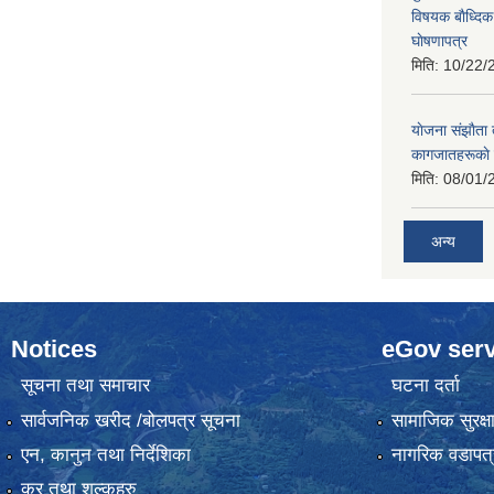
विषयक बाैध्दि
घाेषणापत्र
मिति:
10/22/
याेजना संझाैता
कागजातहरूकाे
मिति:
08/01/
अन्य
Notices
eGov serv
सूचना तथा समाचार
घटना दर्ता
सार्वजनिक खरीद /बोलपत्र सूचना
सामाजिक सुरक्ष
एन, कानुन तथा निर्देशिका
नागरिक वडापत्
कर तथा शुल्कहरु