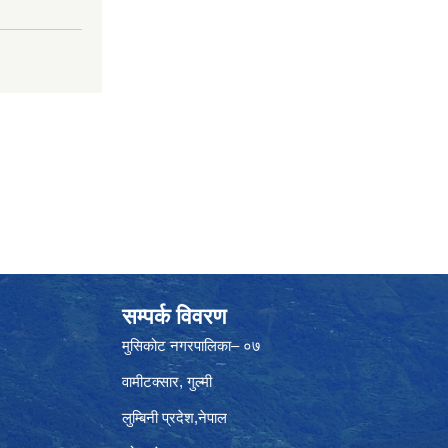
सम्पर्क विवरण
मुसिकोट नगरपालिका– ०७
वामीटक्सार, गुल्मी
लुम्बिनी प्रदेश,नेपाल