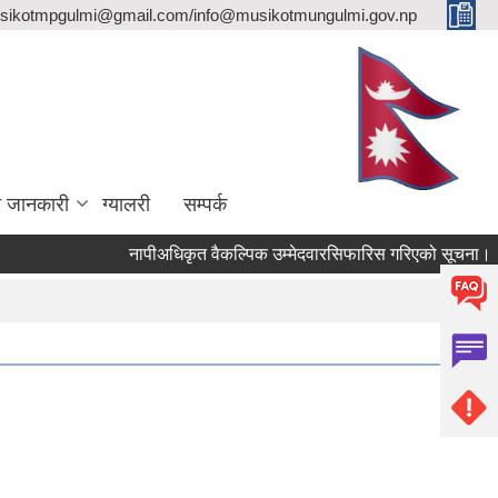
sikotmpgulmi@gmail.com/info@musikotmungulmi.gov.np
ा जानकारी
ग्यालरी
सम्पर्क
नापीअधिकृत वैकल्पिक उम्मेदवारसिफारिस गरिएको सूचना।
क