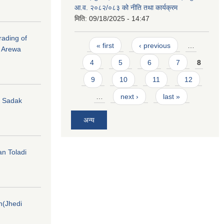
आ.व. २०८२/०८३ को नीति तथा कार्यक्रम
मिति:
09/18/2025 - 14:47
rading of
Pages
« first
‹ previous
…
i Arewa
4
5
6
7
8
9
10
11
12
…
next ›
last »
hi Sadak
अन्य
an Toladi
on(Jhedi