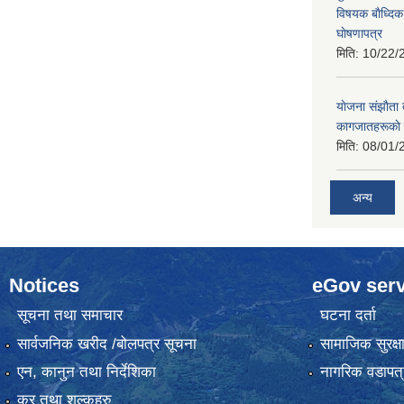
विषयक बाैध्दि
घाेषणापत्र
मिति:
10/22/
याेजना संझाैता
कागजातहरूकाे
मिति:
08/01/
अन्य
Notices
eGov serv
सूचना तथा समाचार
घटना दर्ता
सार्वजनिक खरीद /बोलपत्र सूचना
सामाजिक सुरक्ष
एन, कानुन तथा निर्देशिका
नागरिक वडापत्
कर तथा शुल्कहरु