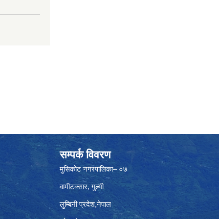
सम्पर्क विवरण
मुसिकोट नगरपालिका– ०७
वामीटक्सार, गुल्मी
लुम्बिनी प्रदेश,नेपाल