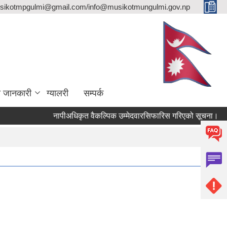
sikotmpgulmi@gmail.com/info@musikotmungulmi.gov.np
ा जानकारी
ग्यालरी
सम्पर्क
नापीअधिकृत वैकल्पिक उम्मेदवारसिफारिस गरिएको सूचना।
कवा