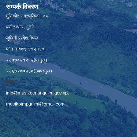
सम्पर्क विवरण
मुसिकोट नगरपालिका– ०७
वामीटक्सार, गुल्मी
लुम्बिनी प्रदेश,नेपाल
फोन नं.०७९-४१२१४५
९८५७०२१२१२(प्रमुख)
९८६७२०५५३०(उपप्रमुख)
इमेलः–
info@musikotmungulmi.gov.np
,
musikotmpgulmi@gmail.com