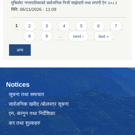
मुसिकोट नगरपालिकाको सार्वजनिक निजी साझेदारी तथा लगानी ऐन २०८२
मिति:
06/11/2026 - 11:09
Pages
1
2
3
4
5
6
7
8
9
…
next ›
last »
अन्य
Notices
सूचना तथा समाचार
सार्वजनिक खरीद /बोलपत्र सूचना
एन, कानुन तथा निर्देशिका
कर तथा शुल्कहरु