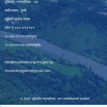
मुसिकोट नगरपालिका– ०७
वामीटक्सार, गुल्मी
लुम्बिनी प्रदेश,नेपाल
फोन नं.०७९-४१२१४५
९८५७०२१२१२(प्रमुख)
९८६७२०५५३०(उपप्रमुख)
इमेलः–
info@musikotmungulmi.gov.np
,
musikotmpgulmi@gmail.com
© 2026 मुसिकोट नगरपालिका, नगर कार्यपालिकाकाे कार्यालय