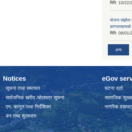
मिति:
10/22/
याेजना संझाैता
कागजातहरूकाे
मिति:
08/01/
अन्य
Notices
eGov serv
सूचना तथा समाचार
घटना दर्ता
सार्वजनिक खरीद /बोलपत्र सूचना
सामाजिक सुरक्ष
एन, कानुन तथा निर्देशिका
नागरिक वडापत्
कर तथा शुल्कहरु