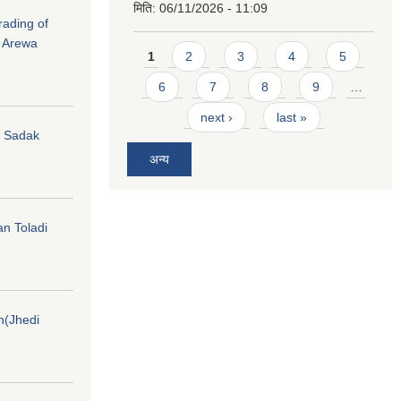
मिति:
06/11/2026 - 11:09
rading of
i Arewa
Pages
1
2
3
4
5
6
7
8
9
…
next ›
last »
hi Sadak
अन्य
an Toladi
on(Jhedi