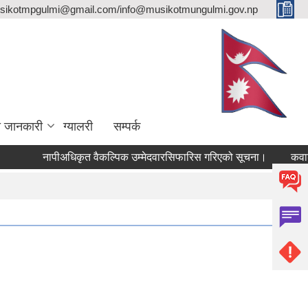
sikotmpgulmi@gmail.com/info@musikotmungulmi.gov.np
ा जानकारी
ग्यालरी
सम्पर्क
नापीअधिकृत वैकल्पिक उम्मेदवारसिफारिस गरिएको सूचना।
कवाडी करको