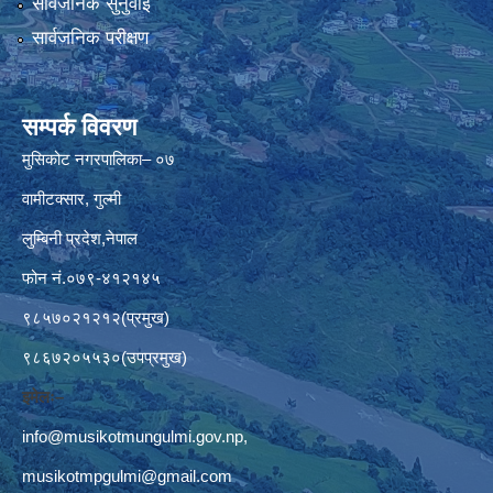
सार्वजनिक सुनुवाई
सार्वजनिक परीक्षण
सम्पर्क विवरण
मुसिकोट नगरपालिका– ०७
वामीटक्सार, गुल्मी
लुम्बिनी प्रदेश,नेपाल
फोन नं.०७९-४१२१४५
९८५७०२१२१२(प्रमुख)
९८६७२०५५३०(उपप्रमुख)
इमेलः–
info@musikotmungulmi.gov.np
,
musikotmpgulmi@gmail.com