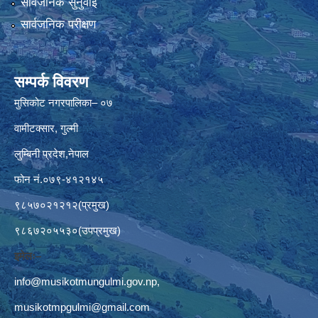
सार्वजनिक सुनुवाई
सार्वजनिक परीक्षण
सम्पर्क विवरण
मुसिकोट नगरपालिका– ०७
वामीटक्सार, गुल्मी
लुम्बिनी प्रदेश,नेपाल
फोन नं.०७९-४१२१४५
९८५७०२१२१२(प्रमुख)
९८६७२०५५३०(उपप्रमुख)
इमेलः–
info@musikotmungulmi.gov.np
,
musikotmpgulmi@gmail.com