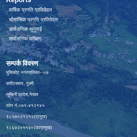
वार्षिक प्रगति प्रतिवेदन
चौमासिक प्रगति प्रतिवेदन
सार्वजनिक सुनुवाई
सार्वजनिक परीक्षण
सम्पर्क विवरण
मुसिकोट नगरपालिका– ०७
वामीटक्सार, गुल्मी
लुम्बिनी प्रदेश,नेपाल
फोन नं.०७९-४१२१४५
९८५७०२१२१२(प्रमुख)
९८६७२०५५३०(उपप्रमुख)