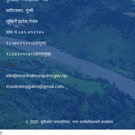
वामीटक्सार, गुल्मी
लुम्बिनी प्रदेश,नेपाल
फोन नं.०७९-४१२१४५
९८५७०२१२१२(प्रमुख)
९८६७२०५५३०(उपप्रमुख)
इमेलः–
info@musikotmungulmi.gov.np
,
musikotmpgulmi@gmail.com
© 2026 मुसिकोट नगरपालिका, नगर कार्यपालिकाकाे कार्यालय
//