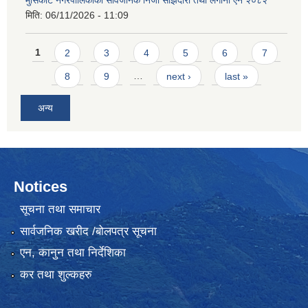
मुसिकोट नगरपालिकाको सार्वजनिक निजी साझेदारी तथा लगानी ऐन २०८२
मिति:
06/11/2026 - 11:09
Pages
1
2
3
4
5
6
7
8
9
…
next ›
last »
अन्य
Notices
सूचना तथा समाचार
सार्वजनिक खरीद /बोलपत्र सूचना
एन, कानुन तथा निर्देशिका
कर तथा शुल्कहरु