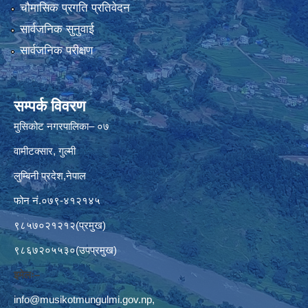
चौमासिक प्रगति प्रतिवेदन
सार्वजनिक सुनुवाई
सार्वजनिक परीक्षण
सम्पर्क विवरण
मुसिकोट नगरपालिका– ०७
वामीटक्सार, गुल्मी
लुम्बिनी प्रदेश,नेपाल
फोन नं.०७९-४१२१४५
९८५७०२१२१२(प्रमुख)
९८६७२०५५३०(उपप्रमुख)
इमेलः–
info@musikotmungulmi.gov.np
,