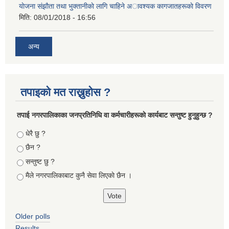
याेजना संझाैता तथा भुक्तानीकाे लागि चाहिने अावश्यक कागजातहरूकाे विवरण
मिति:
08/01/2018 - 16:56
अन्य
तपाइको मत राख्नुहोस ?
तपा‌ई नगरपालिकाका जनप्रतिनिधि वा कर्मचारीहरूकाे कार्यबाट सन्तुष्ट हुनुहुन्छ ?
Choices
धेरै छु ?
छैन ?
सन्तुष्ट छु ?
मैले नगरपालिकाबाट कुनै सेवा लिएकाे छैन ।
Older polls
Results