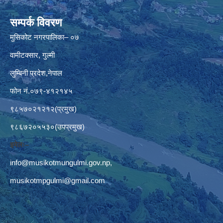
सम्पर्क विवरण
मुसिकोट नगरपालिका– ०७
वामीटक्सार, गुल्मी
लुम्बिनी प्रदेश,नेपाल
फोन नं.०७९-४१२१४५
९८५७०२१२१२(प्रमुख)
९८६७२०५५३०(उपप्रमुख)
इमेलः–
info@musikotmungulmi.gov.np
,
musikotmpgulmi@gmail.com