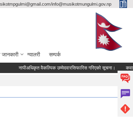
sikotmpgulmi@gmail.com/info@musikotmungulmi.gov.np
ा जानकारी
ग्यालरी
सम्पर्क
नापीअधिकृत वैकल्पिक उम्मेदवारसिफारिस गरिएको सूचना।
कवाडी करको