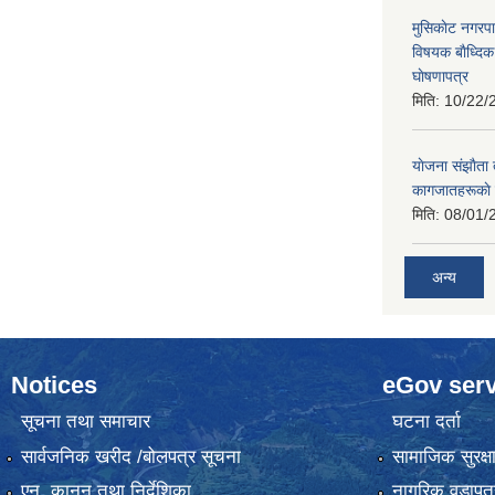
मुसिकाेट नगरपा
विषयक बाैध्दि
घाेषणापत्र
मिति:
10/22/
याेजना संझाैता
कागजातहरूकाे
मिति:
08/01/
अन्य
Notices
eGov serv
सूचना तथा समाचार
घटना दर्ता
सार्वजनिक खरीद /बोलपत्र सूचना
सामाजिक सुरक्ष
एन, कानुन तथा निर्देशिका
नागरिक वडापत्