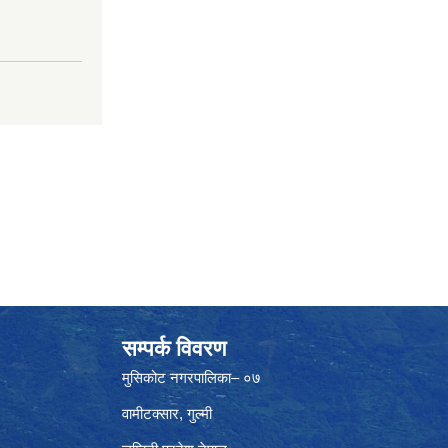
सम्पर्क विवरण
मुसिकोट नगरपालिका– ०७
वामीटक्सार, गुल्मी