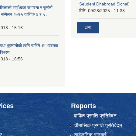
Seudeni Dhabroad Sichai)
लिकाकाे समृध्दिका संभावना र चुनाैती
मिति:
09/28/2025 - 11:38
क सम्मेलन २०७५ कार्तिक ४ र ५ ,
2018 - 15:16
अन्य
 तथा भुक्तानीकाे लागि चाहिने अावश्यक
 विवरण
2018 - 16:56
ices
Reports
वार्षिक प्रगति प्रतिवेदन
ा
चौमासिक प्रगति प्रतिवेदन
र
सार्वजनिक सुनुवाई