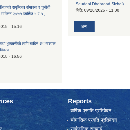
Seudeni Dhabroad Sichai)
लिकाकाे समृध्दिका संभावना र चुनाैती
मिति:
09/28/2025 - 11:38
क सम्मेलन २०७५ कार्तिक ४ र ५ ,
2018 - 15:16
अन्य
 तथा भुक्तानीकाे लागि चाहिने अावश्यक
 विवरण
2018 - 16:56
ices
Reports
वार्षिक प्रगति प्रतिवेदन
ा
चौमासिक प्रगति प्रतिवेदन
र
सार्वजनिक सुनुवाई