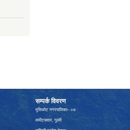
सम्पर्क विवरण
मुसिकोट नगरपालिका– ०७
वामीटक्सार, गुल्मी