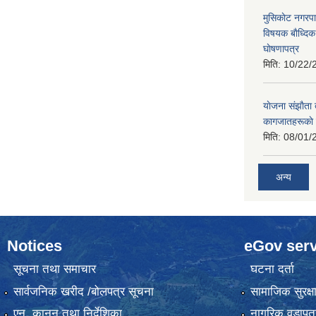
मुसिकाेट नगरपा
विषयक बाैध्दि
घाेषणापत्र
मिति:
10/22/
याेजना संझाैता
कागजातहरूकाे
मिति:
08/01/
अन्य
Notices
eGov serv
सूचना तथा समाचार
घटना दर्ता
सार्वजनिक खरीद /बोलपत्र सूचना
सामाजिक सुरक्ष
एन, कानुन तथा निर्देशिका
नागरिक वडापत्