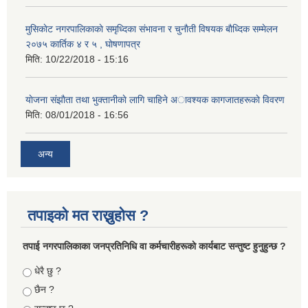
मुसिकाेट नगरपालिकाकाे समृध्दिका संभावना र चुनाैती विषयक बाैध्दिक सम्मेलन
२०७५ कार्तिक ४ र ५ , घाेषणापत्र
मिति:
10/22/2018 - 15:16
याेजना संझाैता तथा भुक्तानीकाे लागि चाहिने अावश्यक कागजातहरूकाे विवरण
मिति:
08/01/2018 - 16:56
अन्य
तपाइको मत राख्नुहोस ?
तपा‌ई नगरपालिकाका जनप्रतिनिधि वा कर्मचारीहरूकाे कार्यबाट सन्तुष्ट हुनुहुन्छ ?
Choices
धेरै छु ?
छैन ?