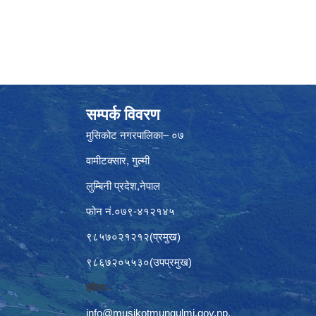
सम्पर्क विवरण
मुसिकोट नगरपालिका– ०७
वामीटक्सार, गुल्मी
लुम्बिनी प्रदेश,नेपाल
फोन नं.०७९-४१२१४५
९८५७०२१२१२(प्रमुख)
९८६७२०५५३०(उपप्रमुख)
इमेलः–
info@musikotmungulmi.gov.np
,