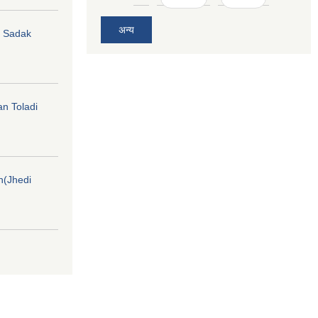
अन्य
hi Sadak
an Toladi
on(Jhedi