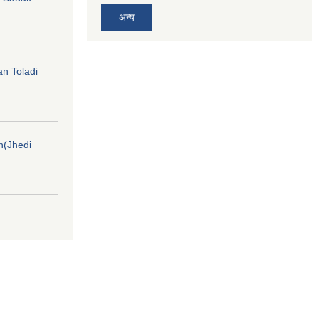
अन्य
an Toladi
on(Jhedi