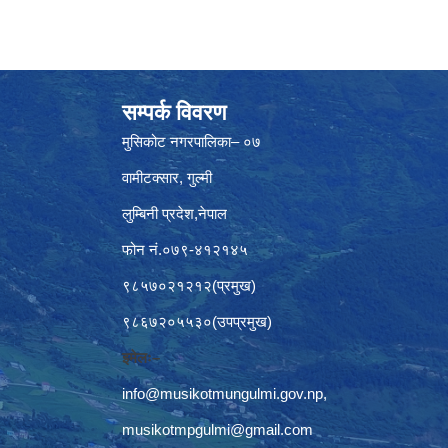
सम्पर्क विवरण
मुसिकोट नगरपालिका– ०७
वामीटक्सार, गुल्मी
लुम्बिनी प्रदेश,नेपाल
फोन नं.०७९-४१२१४५
९८५७०२१२१२(प्रमुख)
९८६७२०५५३०(उपप्रमुख)
इमेलः–
info@musikotmungulmi.gov.np
,
musikotmpgulmi@gmail.com