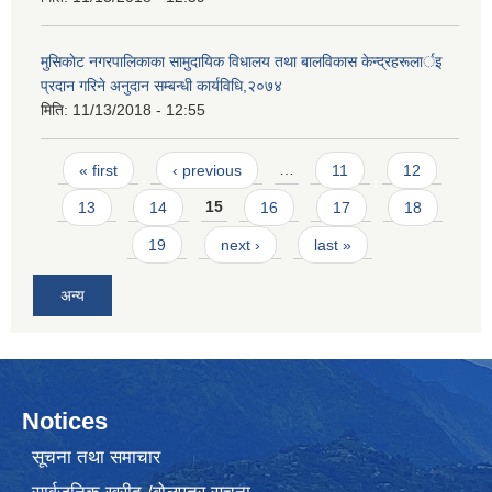
मुसिकाेट नगरपालिकाका सामुदायिक विधालय तथा बालविकास केन्द्रहरूलार्इ
प्रदान गरिने अनुदान सम्बन्धी कार्यविधि,२०७४
मिति:
11/13/2018 - 12:55
Pages
« first
‹ previous
…
11
12
13
14
15
16
17
18
19
next ›
last »
अन्य
Notices
सूचना तथा समाचार