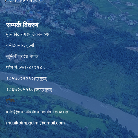
सार्वजनिक परीक्षण
सम्पर्क विवरण
मुसिकोट नगरपालिका– ०७
वामीटक्सार, गुल्मी
लुम्बिनी प्रदेश,नेपाल
फोन नं.०७९-४१२१४५
९८५७०२१२१२(प्रमुख)
९८६७२०५५३०(उपप्रमुख)
इमेलः–
info@musikotmungulmi.gov.np
,
musikotmpgulmi@gmail.com