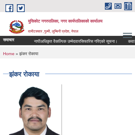
Skip to main content
मुसिकोट नगरपालिका, नगर कार्यपालिकाकाे कार्यालय
वामीटक्सार ,गुल्मी, लुम्बिनी प्रदेश, नेपाल
समाचार
नापीअधिकृत वैकल्पिक उम्मेदवारसिफारिस गरिएको सूचना।
कवाडी करको
You are here
Home
» झंकर रोकाया
झंकर रोकाया