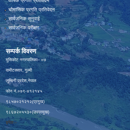
वार्षिक प्रगति प्रतिवेदन
चौमासिक प्रगति प्रतिवेदन
सार्वजनिक सुनुवाई
सार्वजनिक परीक्षण
सम्पर्क विवरण
मुसिकोट नगरपालिका– ०७
वामीटक्सार, गुल्मी
लुम्बिनी प्रदेश,नेपाल
फोन नं.०७९-४१२१४५
९८५७०२१२१२(प्रमुख)
९८६७२०५५३०(उपप्रमुख)
इमेलः–