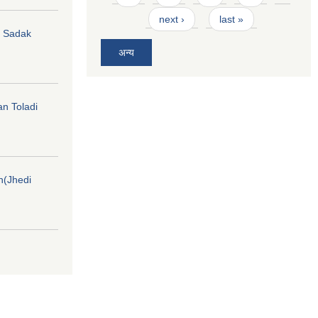
next ›
last »
hi Sadak
अन्य
an Toladi
on(Jhedi