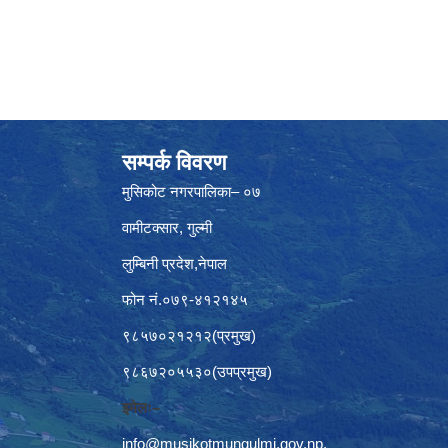
सम्पर्क विवरण
मुसिकोट नगरपालिका– ०७
वामीटक्सार, गुल्मी
लुम्बिनी प्रदेश,नेपाल
फोन नं.०७९-४१२१४५
९८५७०२१२१२(प्रमुख)
९८६७२०५५३०(उपप्रमुख)
इमेलः–
info@musikotmungulmi.gov.np
,