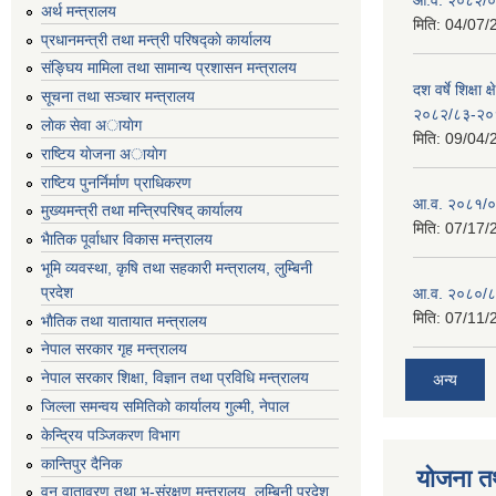
अर्थ मन्त्रालय
मिति:
04/07/
प्रधानमन्त्री तथा मन्त्री परिषद्काे कार्यालय
संङ्घिय मामिला तथा सामान्य प्रशासन मन्त्रालय
दश वर्षे शिक्षा 
सूचना तथा सञ्चार मन्त्रालय
२०८२/८३-२०
लाेक सेवा अायाेग
मिति:
09/04/
राष्टिय याेजना अायाेग
राष्टिय पुनर्निर्माण प्राधिकरण
आ.व. २०८१/०८
मुख्यमन्त्री तथा मन्त्रिपरिषद् कार्यालय
मिति:
07/17/
भैातिक पूर्वाधार विकास मन्त्रालय
भूमि व्यवस्था, कृषि तथा सहकारी मन्त्रालय, लु्म्बिनी
प्रदेश
आ.व. २०८०/८
मिति:
07/11/
भाैतिक तथा यातायात मन्त्रालय
नेपाल सरकार गृह मन्त्रालय
नेपाल सरकार शिक्षा, विज्ञान तथा प्रविधि मन्त्रालय
अन्य
जिल्ला समन्वय समितिको कार्यालय गुल्मी, नेपाल
केन्द्रिय पञ्जिकरण विभाग
कान्तिपुर दैनिक
योजना त
वन,वातावरण तथा भू-संरक्षण मन्त्रालय, लुम्बिनी प्रदेश