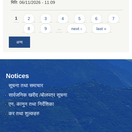
मिति:
06/11/2026 - 11:09
Pages
1
2
3
4
5
6
7
8
9
…
next ›
last »
अन्य
Notices
सूचना तथा समाचार
सार्वजनिक खरीद /बोलपत्र सूचना
एन, कानुन तथा निर्देशिका
कर तथा शुल्कहरु