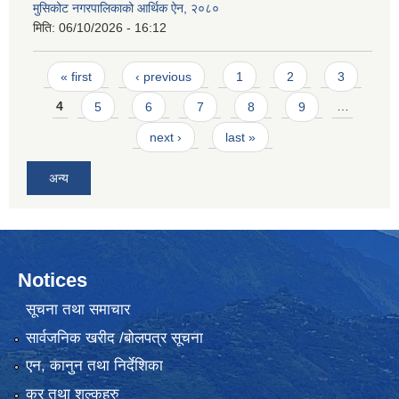
मुसिकोट नगरपालिकाको आर्थिक ऐन, २०८०
मिति:
06/10/2026 - 16:12
Pages
« first
‹ previous
1
2
3
4
5
6
7
8
9
…
next ›
last »
अन्य
Notices
सूचना तथा समाचार
सार्वजनिक खरीद /बोलपत्र सूचना
एन, कानुन तथा निर्देशिका
कर तथा शुल्कहरु