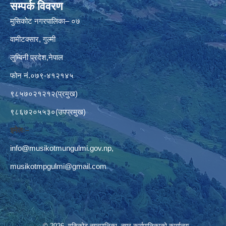
सम्पर्क विवरण
मुसिकोट नगरपालिका– ०७
वामीटक्सार, गुल्मी
लुम्बिनी प्रदेश,नेपाल
फोन नं.०७९-४१२१४५
९८५७०२१२१२(प्रमुख)
९८६७२०५५३०(उपप्रमुख)
इमेलः–
info@musikotmungulmi.gov.np
,
musikotmpgulmi@gmail.com
© 2026 मुसिकोट नगरपालिका, नगर कार्यपालिकाकाे कार्यालय